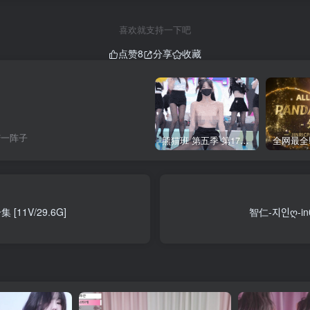
喜欢就支持一下吧
点赞
8
分享
收藏
苦一阵子
熊猫班 第五季 第17期 最终职级赛&完结
[11V/29.6G]
智仁-지인ღ