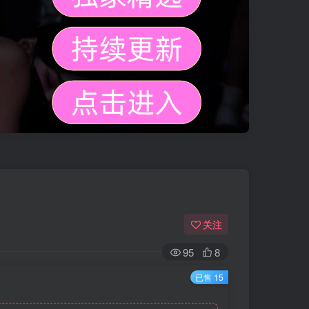
关注
95
8
已售 15