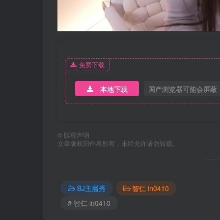
免费下载
本地下载
国产浏览器可能会屏蔽
©
版权声明
文章版权归作者所有，未经允许请勿转载。
BJ主播秀
智仁 in0410
# 智仁 in0410