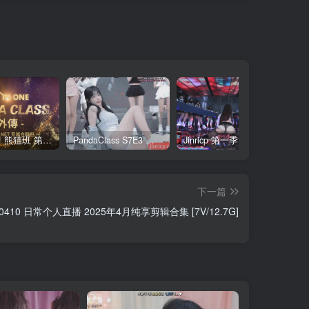
全网最全! 熊猫班 第6季 外传 SpinOff 全集 All in one 合集版 中英韩简繁字幕外挂版
PandaClass S7E3 熊猫班 第7季 第3期 二十一点日 中英韩简繁字幕
Jinricp 第一季 第1集 火爆首播&VIP小黑屋首秀 中文字幕
下一篇
-in0410 日常个人直播 2025年4月纯享剪辑合集 [7V/12.7G]