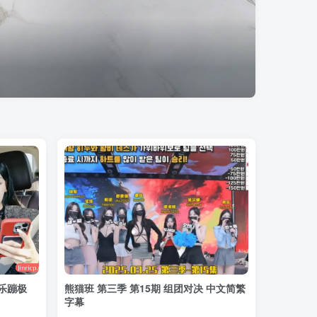
欢乐蹦极
熊猫班 第三季 第15期 组团对决 中文简繁
字幕