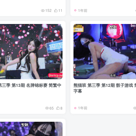
1年前
152
11
第三季 第13期 名牌锦标赛 简繁中
熊猫班 第三季 第12期 骰子游戏
字幕
1年前
65
8