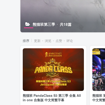
熊猫班第三季
共18篇
排序
更新
浏览
点赞
评论
熊猫班 PandaClass S3 第三季 全集 All
熊猫班 
in one 合集版 中文简繁字幕
中文简