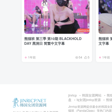
熊猫班 第三季 第10期 BLACKHOLD
熊猫班 
DAY 黑洞日 简繁中文字幕
文字幕
1年前
1年前
54
5
jinricp
韩国女团网站
熊
盘
bj女团jinricp资源
熊猫班
Jinricp资源网提供最全的韩国
猫班（PandaClass）等热