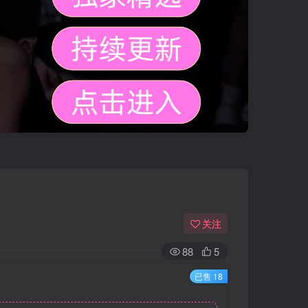
关注
88
5
已售 18