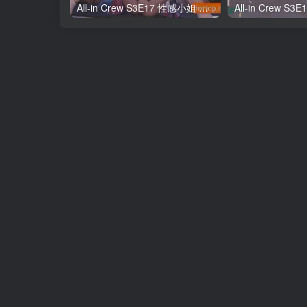
All-in Crew S3E17 性感小姐 第3季 第17期 终极Cosplay大对决 中韩简繁字幕