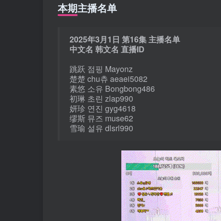
本期主播名单
2025年3月1日 第16集 主播名单
中文名 韩文名 直播ID
跳跃 점핑 Mayonz
楚楚 chu츄 aeaei5082
素悠 소유 Bongbong486
初琳 초린 zlap990
妍珍 연진 gyg4618
缪斯 뮤즈 muse62
雪瑜 설유 dlsrl990