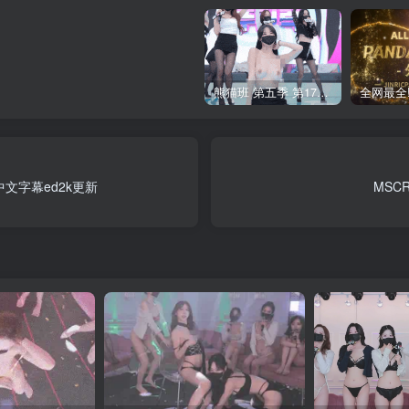
熊猫班 第五季 第17期 最终职级赛&完结
 中文字幕ed2k更新
MSC