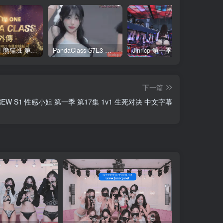
全网最全! 熊猫班 第6季 外传 SpinOff 全集 All in one 合集版 中英韩简繁字幕外挂版
PandaClass S7E3 熊猫班 第7季 第3期 二十一点日 中英韩简繁字幕
Jinricp 第一季 第1集 火爆首播&VIP小黑屋首秀 中文字幕
下一篇
REW S1 性感小姐 第一季 第17集 1v1 生死对决 中文字幕